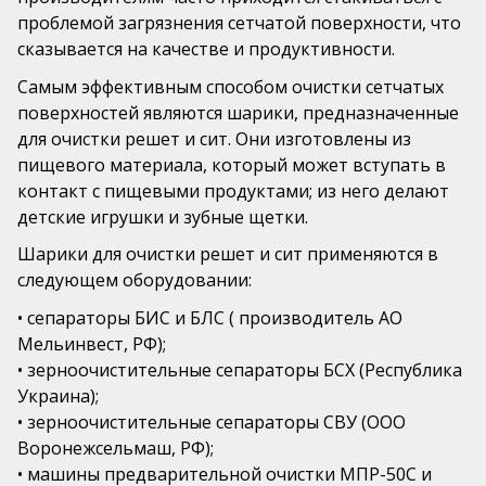
Подвижные шаровые насадки РАВ®
проблемой загрязнения сетчатой поверхности,
что
mail@pls52.ru
сказывается на качестве и продуктивности.
Бильные пальцы
Россия, Нижегородская область, Кстовский район,
Самым эффективным способом очистки сетчатых
д. Фроловское, Промзона, стр. №3 (территория базы
поверхностей являются шарики, предназначенные
№17).
для очистки решет и сит. Они изготовлены из
пищевого материала, который может вступать в
контакт с пищевыми продуктами; из него делают
детские игрушки и зубные щетки.
Шарики для очистки решет и сит применяются в
следующем оборудовании:
• сепараторы БИС и БЛС ( производитель АО
Мельинвест, РФ);
• зерноочистительные сепараторы БСХ (Республика
Украина);
• зерноочистительные сепараторы СВУ (ООО
Воронежсельмаш, РФ);
• машины предварительной очистки МПР-50С и