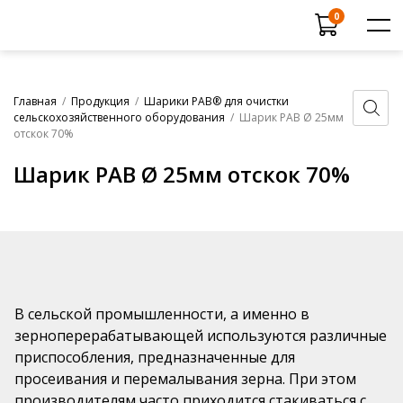
Поиск
0
товаров
Каталог продукции
Главная
/
Продукция
/
Шарики РАВ® для очистки
Вся продукция
сельскохозяйственного оборудования
/
Шарик РАВ Ø 25мм
Ковши норийные РАВ®
отскок 70%
Прайс-лист
Продукция в разработке
Шарик РАВ Ø 25мм отскок 70%
Услуги
Скребки конвейерные РАВ®
Сертификаты
Футеровочные листы
Испытание продукции
Шарики РАВ® для очистки
сельскохозяйственного оборудования
О компании
Шарики РАВ® для очистки промышленного
Новости
оборудования
В сельской промышленности, а именно в
Дилеры
Ролики полимерные РАВ®
зерноперерабатывающей используются различные
Контакты
приспособления, предназначенные для
Шарики РАВ® для гальванических ванн
просеивания и перемалывания зерна. При этом
Рыбозащитные шарики РАВ®
производителям часто приходится стакиваться с
+7 (831) 438-70-53