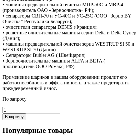
• машины предварительной очистки МПР-50С и МВР-4
(производитель ОАО «Зерноочистка» РФ);
• сепараторы CВП-70 и УС-40С и УС-25С (ООО “Зерно BY
Очистка” Республика Беларусь);
• очистители сепараторы DENIS (Франция);
• решетные очистительные машины серии Delta и Delta Супер
(Дания);
• машины предварительной очистки зерна WESTRUP SI 50 и
WESTRUP SI 70 (Дания)
• Сепараторы Bühler AG ( Швейцария)
• Зерноочистительные машины ALFA и BETA (
производитель ООО Ромакс, РФ)
Применение шариков в вашем оборудовании продлит его
работоспособность и эффективность, а также предотвратит
преждевременный износ.
По запросу
Количество
товара
В корзину
Шарик
РАВ
Популярные
товары
Ø
32мм