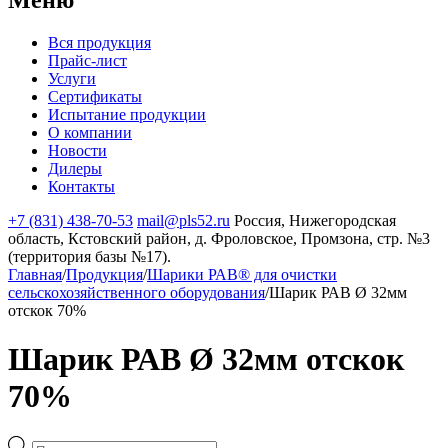
Вся продукция
Прайс-лист
Услуги
Сертификаты
Испытание продукции
О компании
Новости
Дилеры
Контакты
+7 (831) 438-70-53
mail@pls52.ru
Россия, Нижегородская
область, Кстовский район, д. Фроловское, Промзона, стр. №3
(территория базы №17).
Главная
/
Продукция
/
Шарики РАВ® для очистки
сельскохозяйственного оборудования
/
Шарик РАВ Ø 32мм
отскок 70%
Шарик РАВ Ø 32мм отскок
70%
Поиск