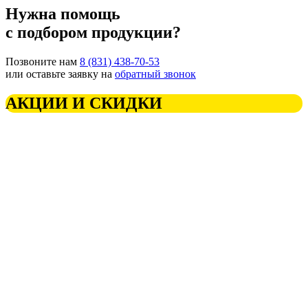
Нужна помощь
с подбором продукции?
Позвоните нам
8 (831) 438-70-53
или оставьте заявку на
обратный звонок
АКЦИИ И СКИДКИ
Вы всегда можете получить уникальное предложение на нашу
продукцию!
Встречайте сезон с готовым к работе
оборудованием!
Подробные условия по ссылке
.
Производитель полимерной продукции для элеваторного и
конвейерного оборудования.
ИНН: 5258091481
ОГРН: 1105258003443
Продукция
Прайс-лист
Услуги
Дилеры
Контакты
О компании