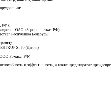
борудовании:
 РФ);
водитель ОАО «Зерноочистка» РФ);
тка” Республика Беларусь);
Дания);
ESTRUP SI 70 (Дания)
 ООО Ромакс, РФ)
оспособность и эффективность, а также предотвратит преждевр