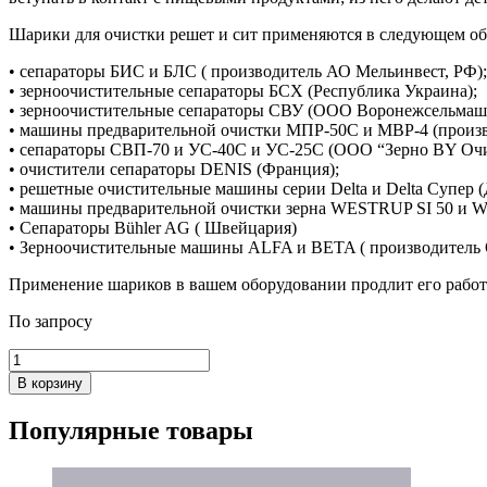
Шарики для очистки решет и сит применяются в следующем о
• сепараторы БИС и БЛС ( производитель АО Мельинвест, РФ);
• зерноочистительные сепараторы БСХ (Республика Украина);
• зерноочистительные сепараторы СВУ (ООО Воронежсельмаш,
• машины предварительной очистки МПР-50С и МВР-4 (произ
• сепараторы CВП-70 и УС-40С и УС-25С (ООО “Зерно BY Очис
• очистители сепараторы DENIS (Франция);
• решетные очистительные машины серии Delta и Delta Супер (
• машины предварительной очистки зерна WESTRUP SI 50 и W
• Сепараторы Bühler AG ( Швейцария)
• Зерноочистительные машины ALFA и BETA ( производитель
Применение шариков в вашем оборудовании продлит его работ
По запросу
Количество
товара
В корзину
Шарик
РАВ
Популярные
товары
Ø
30мм
отскок