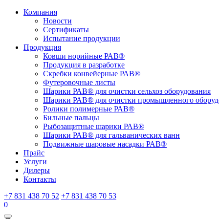
Компания
Новости
Сертификаты
Испытание продукции
Продукция
Ковши норийные РАВ®
Продукция в разработке
Скребки конвейерные РАВ®
Футеровочные листы
Шарики РАВ® для очистки сельхоз оборудования
Шарики РАВ® для очистки промышленного оборуд
Ролики полимерные РАВ®
Бильные пальцы
Рыбозащитные шарики РАВ®
Шарики РАВ® для гальванических ванн
Подвижные шаровые насадки РАВ®
Прайс
Услуги
Дилеры
Контакты
+7 831 438 70 52
+7 831 438 70 53
0