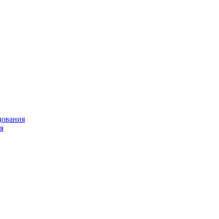
дования
я