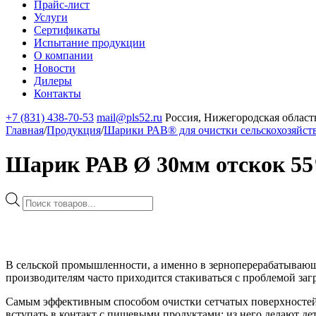
Прайс-лист
Услуги
Сертификаты
Испытание продукции
О компании
Новости
Дилеры
Контакты
+7 (831) 438-70-53
mail@pls52.ru
Россия, Нижегородская область
Главная
/
Продукция
/
Шарики РАВ® для очистки сельскохозяйст
Шарик РАВ Ø 30мм отскок 5
Поиск
товаров
В сельской промышленности, а именно в зерноперерабатывающ
производителям часто приходится стакиваться с проблемой заг
Самым эффективным способом очистки сетчатых поверхностей 
вступать в контакт с пищевыми продуктами; из него делают де