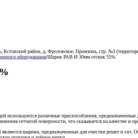
, Кстовский район, д. Фроловское, Промзона, стр. №3 (территор
венного оборудования
/
Шарик РАВ Ø 30мм отскок 55%
5%
ей используются различные приспособления, предназначенные д
рязнения сетчатой поверхности,
что сказывается на качестве и п
являются шарики, предназначенные для очистки решет и сит. О
тские игрушки и зубные щетки.