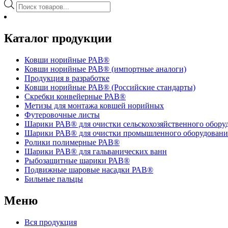
Поиск
товаров
Каталог продукции
Ковши норийные РАВ®
Ковши норийные РАВ® (импортные аналоги)
Продукция в разработке
Ковши норийные РАВ® (Российские стандарты)
Скребки конвейерные РАВ®
Метизы для монтажа ковшей норийных
Футеровочные листы
Шарики РАВ® для очистки сельскохозяйственного обору
Шарики РАВ® для очистки промышленного оборудовани
Ролики полимерные РАВ®
Шарики РАВ® для гальванических ванн
Рыбозащитные шарики РАВ®
Подвижные шаровые насадки РАВ®
Бильные пальцы
Меню
Вся продукция