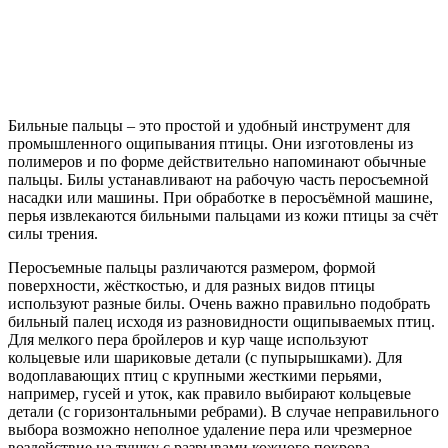
Бильные пальцы – это простой и удобный инструмент для
промышленного ощипывания птицы. Они изготовлены из
полимеров и по форме действительно напоминают обычные
пальцы. Билы устанавливают на рабочую часть перосъемной
насадки или машины. При обработке в перосъёмной машине,
перья извлекаются бильными пальцами из кожи птицы за счёт
силы трения.
Перосъемные пальцы различаются размером, формой
поверхности, жёсткостью, и для разных видов птицы
используют разные билы. Очень важно правильно подобрать
бильный палец исходя из разновидности ощипываемых птиц.
Для мелкого пера бройлеров и кур чаще используют
кольцевые или шариковые детали (с пупырышками). Для
водоплавающих птиц с крупными жесткими перьями,
например, гусей и уток, как правило выбирают кольцевые
детали (с горизонтальными ребрами). В случае неправильного
выбора возможно неполное удаление пера или чрезмерное
воздействие на тушку с разрывами кожного покрова.