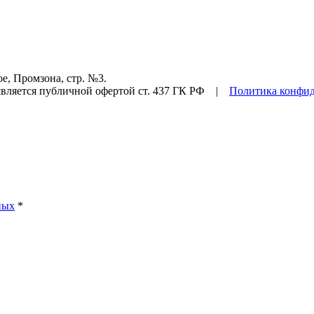
е, Промзона, стр. №3.
ляется публичной офертой ст. 437 ГК РФ |
Политика конфи
ных
*