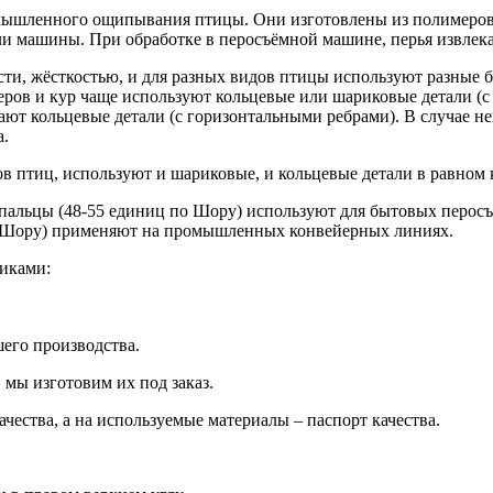
омышленного ощипывания птицы. Они изготовлены из полимеров
и машины. При обработке в перосъёмной машине, перья извлека
ти, жёсткостью, и для разных видов птицы используют разные 
еров и кур чаще используют кольцевые или шариковые детали 
рают кольцевые детали (с горизонтальными ребрами). В случае 
а.
 птиц, используют и шариковые, и кольцевые детали в равном 
е пальцы (48-55 единиц по Шору) используют для бытовых перо
по Шору) применяют на промышленных конвейерных линиях.
иками:
шего производства.
мы изготовим их под заказ.
ества, а на используемые материалы – паспорт качества.