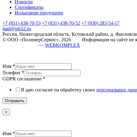
Новости
Сертификаты
Испытание продукции
+7 (831) 438-70-53
+7 (831) 438-70-52
+7 (930) 283-54-17
mail@pls52.ru
Россия, Нижегородская область, Кстовский район, д. Фроловско
© ООО «ПолимерСервис», 2026 Информация на сайте не яв
разработка сайта
—
WEBKOMPLEX
Имя
*
Телефон
*
GDPR соглашение
*
Я даю согласие на обработку своих
персональных дан
Отправить
×
Имя
*