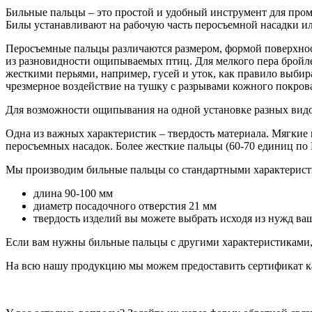
Бильные пальцы – это простой и удобный инструмент для пр
Билы устанавливают на рабочую часть перосъемной насадки ил
Перосъемные пальцы различаются размером, формой поверхнос
из разновидности ощипываемых птиц. Для мелкого пера бройл
жесткими перьями, например, гусей и уток, как правило выби
чрезмерное воздействие на тушку с разрывами кожного покров
Для возможности ощипывания на одной установке разных видов
Одна из важных характеристик – твердость материала. Мягки
перосъемных насадок. Более жесткие пальцы (60-70 единиц 
Мы производим бильные пальцы со стандартными характерист
длина 90-100 мм
диаметр посадочного отверстия 21 мм
твердость изделий вы можете выбрать исходя из нужд ва
Если вам нужны бильные пальцы с другими характеристиками, 
На всю нашу продукцию мы можем предоставить сертификат кач