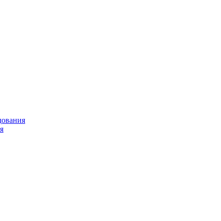
дования
я