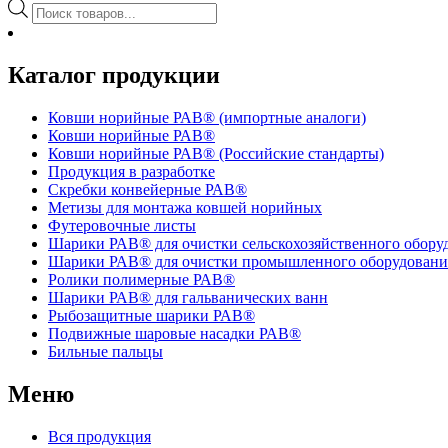
Поиск
товаров
Каталог продукции
Ковши норийные РАВ® (импортные аналоги)
Ковши норийные РАВ®
Ковши норийные РАВ® (Российские стандарты)
Продукция в разработке
Скребки конвейерные РАВ®
Метизы для монтажа ковшей норийных
Футеровочные листы
Шарики РАВ® для очистки сельскохозяйственного обору
Шарики РАВ® для очистки промышленного оборудовани
Ролики полимерные РАВ®
Шарики РАВ® для гальванических ванн
Рыбозащитные шарики РАВ®
Подвижные шаровые насадки РАВ®
Бильные пальцы
Меню
Вся продукция