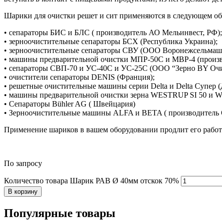
Шарики для очистки решет и сит применяются в следующем о
• сепараторы БИС и БЛС ( производитель АО Мельинвест, РФ);
• зерноочистительные сепараторы БСХ (Республика Украина);
• зерноочистительные сепараторы СВУ (ООО Воронежсельмаш,
• машины предварительной очистки МПР-50С и МВР-4 (произ
• сепараторы CВП-70 и УС-40С и УС-25С (ООО “Зерно BY Очис
• очистители сепараторы DENIS (Франция);
• решетные очистительные машины серии Delta и Delta Супер (
• машины предварительной очистки зерна WESTRUP SI 50 и W
• Сепараторы Bühler AG ( Швейцария)
• Зерноочистительные машины ALFA и BETA ( производитель
Применение шариков в вашем оборудовании продлит его работ
По запросу
Количество товара Шарик РАВ Ø 40мм отскок 70%
В корзину
Популярные
товары