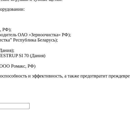
борудовании:
 РФ);
водитель ОАО «Зерноочистка» РФ);
тка” Республика Беларусь);
Дания);
ESTRUP SI 70 (Дания)
 ООО Ромакс, РФ)
оспособность и эффективность, а также предотвратит преждевр