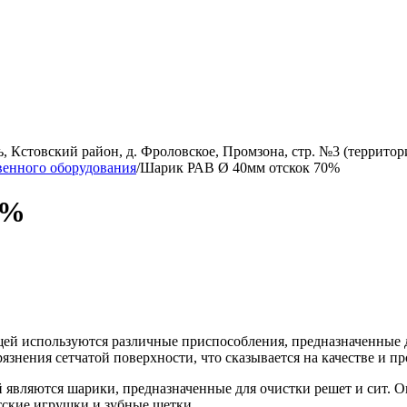
, Кстовский район, д. Фроловское, Промзона, стр. №3 (территор
венного оборудования
/
Шарик РАВ Ø 40мм отскок 70%
0%
ей используются различные приспособления, предназначенные д
рязнения сетчатой поверхности,
что сказывается на качестве и п
являются шарики, предназначенные для очистки решет и сит. О
тские игрушки и зубные щетки.