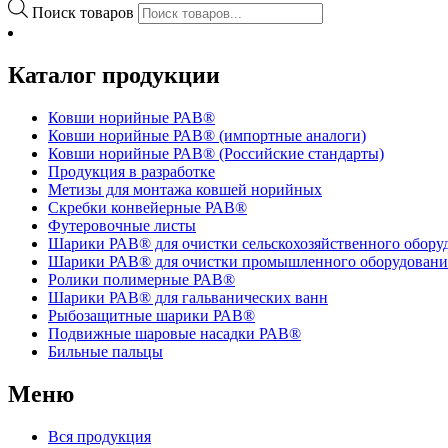
Поиск товаров
Каталог продукции
Ковши норийные РАВ®
Ковши норийные РАВ® (импортные аналоги)
Ковши норийные РАВ® (Российские стандарты)
Продукция в разработке
Метизы для монтажа ковшей норийных
Скребки конвейерные РАВ®
Футеровочные листы
Шарики РАВ® для очистки сельскохозяйственного обору
Шарики РАВ® для очистки промышленного оборудовани
Ролики полимерные РАВ®
Шарики РАВ® для гальванических ванн
Рыбозащитные шарики РАВ®
Подвижные шаровые насадки РАВ®
Бильные пальцы
Меню
Вся продукция