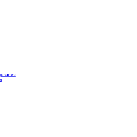
дования
я