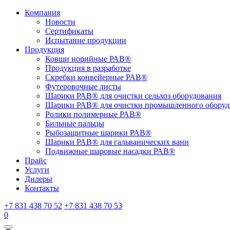
Компания
Новости
Сертификаты
Испытание продукции
Продукция
Ковши норийные РАВ®
Продукция в разработке
Скребки конвейерные РАВ®
Футеровочные листы
Шарики РАВ® для очистки сельхоз оборудования
Шарики РАВ® для очистки промышленного оборуд
Ролики полимерные РАВ®
Бильные пальцы
Рыбозащитные шарики РАВ®
Шарики РАВ® для гальванических ванн
Подвижные шаровые насадки РАВ®
Прайс
Услуги
Дилеры
Контакты
+7 831 438 70 52
+7 831 438 70 53
0