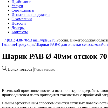
Прайс-лист
Услуги
Сертификаты
Испытание продукции
О компании
Новости
Дилеры
Контакты
+7 (831) 438-70-53
mail@pls52.ru
Россия, Нижегородская область
Главная
/
Продукция
/
Шарики РАВ® для очистки сельскохозяйст
Шарик РАВ Ø 40мм отскок 7
Поиск товаров
В сельской промышленности, а именно в зерноперерабатывающ
производителям часто приходится стакиваться с проблемой заг
Самым эффективным способом очистки сетчатых поверхностей 
вступать в контакт с пищевыми продуктами; из него делают де