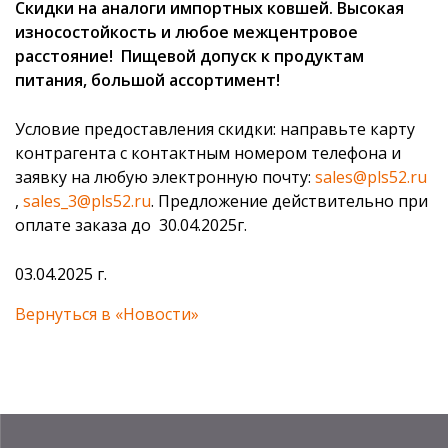
Скидки на аналоги импортных ковшей. Высокая
Подвижные шаровые насадки РАВ®
износостойкость и любое межцентровое
mail@pls52.ru
Бильные пальцы
расстояние! Пищевой допуск к продуктам
Россия, Нижегородская область, Кстовский район,
питания, большой ассортимент!
д. Фроловское, Промзона, стр. №3 (территория базы
№17).
Условие предоставления скидки: направьте карту
контрагента с контактным номером телефона и
заявку на любую электронную почту:
sales@pls52.ru
,
sales_3@pls52.ru
. Предложение действительно при
оплате заказа до 30.04.2025г.
03.04.2025 г.
Вернуться в «Новости»