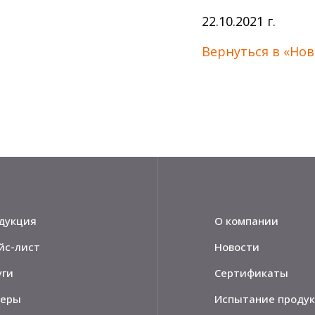
22.10.2021 г.
Вернуться в «Нов
дукция
О компании
йс-лист
Новости
уги
Сертификаты
еры
Испытание проду