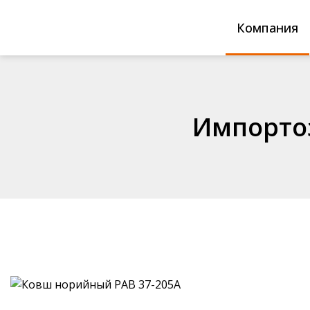
Компания
Каталог продукции
Ковши норийные РАВ®
Импорто
Продукция в разработке
Скребки конвейерные РАВ®
Футеровочные листы
Шарики РАВ® для очистки се
оборудования
Шарики РАВ® для очистки п
оборудования