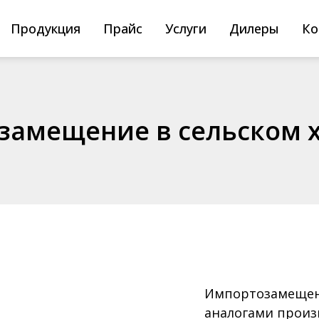
Поиск
товаров
Продукция
Прайс
Услуги
Дилеры
Ко
замещение в сельском х
В
П
У
С
льскохозяйственного
И
О
ромышленного
Импортозамещени
Н
аналогами произ