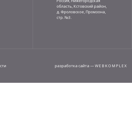
Россия, Нижегородская
область, Кстовский район,
д. Фроловское, Промзона,
стр. №3.
сти
разработка сайта
—
WEBKOMPLEX