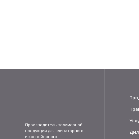
Про
Пра
Усл
Производитель полимерной
продукции для элеваторного
Дил
и конвейерного