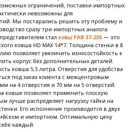
озможных ограничений, поставки импортных
илеры
актически невозможны для
онтакты
тий. Мы постарались решить эту проблему и
зводство сразу три импортных аналога.
представителем стал
ковш РАВ 37-205
— это
кого ковша HD MAX 14*7. Толщина стенки в 8
 (831) 438-70-53
елию позволяет увеличить износостойкость к
il@pls52.ru
лить корпус без дополнительных деталей.
ть ковша 5,5 литра. Отверстия для удобства
ссия, Нижегородская область,
ться под заказ клиента с межцентровым
товский район,
 Фроловское, Промзона,
мм на 4 отверстия и 70 мм на 5 отверстий.
р. №3 (территория базы №17).
на ковше позволяет применить плоскую
ым лучше распределяет нагрузку гайки на
тенки. Его исполнение производится в двух
сийском и импортном. Оптимальную цену
себе каждый.