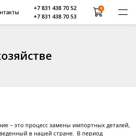
+7 831 438 70 52
0
нтакты
+7 831 438 70 53
озяйстве
ся продукция
райс-лист
слуги
ертификаты
спытание продукции
 компании
е – это процесс замены импортных деталей,
овости
веденный в нашей стране. В период