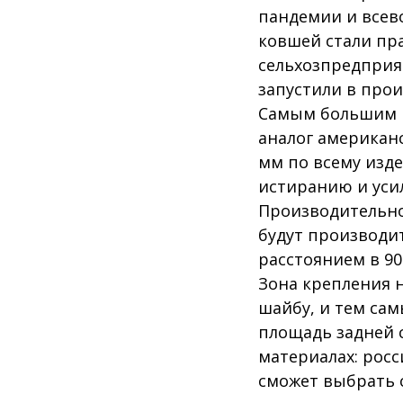
пандемии и всев
Д
ковшей стали пр
ских ванн
К
сельхозпредприя
запустили в прои
Самым большим 
 РАВ®
аналог американс
+7
мм по всему изд
ma
истиранию и уси
Производительнос
Ро
будут производи
Кс
д.
расстоянием в 90
ст
Зона крепления 
шайбу, и тем сам
площадь задней с
материалах: рос
сможет выбрать 