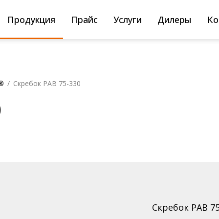
Поиск
товаров
Продукция
Прайс
Услуги
Дилеры
Ко
®
/
Скребок РАВ 75-330
В
0
П
У
С
льскохозяйственного
И
О
ромышленного
Скребок РАВ 7
Н