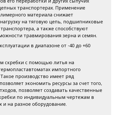
тов его переработки и других сыпучих
илеры
цепных транспортерах. Применение
олимерного материала снижает
онтакты
нагрузку на тяговую цепь, подшипниковые
 транспортера, а также способствуют
ожности травмирования зерна и семян.
 (831) 438-70-53
сплуатации в диапазоне от -40 до +60
il@pls52.ru
м скребки с помощью литья на
ссия, Нижегородская область,
товский район,
термопластавтоматах импортного
 Фроловское, Промзона,
 Такое производство имеет ряд
р. №3 (территория базы №17).
позволяет экономить ресурсы за счет того,
отходов, позволяет создавать качественные
кребки по индивидуальным чертежам в
 и на разное оборудование.