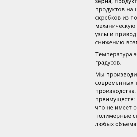
зерна, продук
Д
продуктов на 
ских ванн
скребков из п
К
механическую 
узлы и привод
 РАВ®
снижению возм
+7
Температура эк
градусов.
ma
Мы производи
Ро
Кс
современных 
д.
производства.
ст
преимуществ: 
что не имеет 
полимерные с
любых объемах