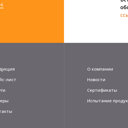
ок
об
сс
дукция
О компании
йс-лист
Новости
уги
Сертификаты
еры
Испытание проду
такты