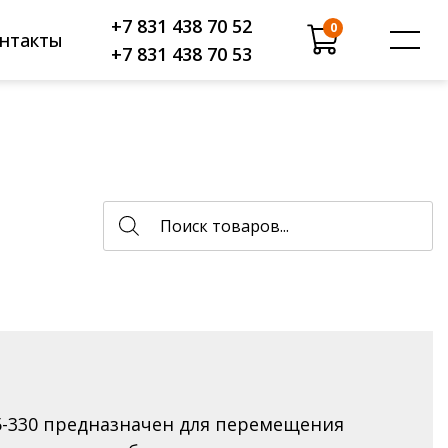
+7 831 438 70 52
0
нтакты
+7 831 438 70 53
ся продукция
Поиск
товаров
райс-лист
слуги
ертификаты
спытание продукции
 компании
5-330 предназначен для перемещения
овости