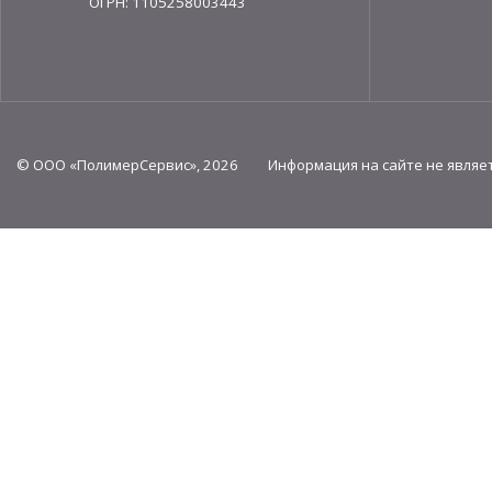
ОГРН: 1105258003443
© ООО «ПолимерСервис», 2026 Информация на сайте не являет