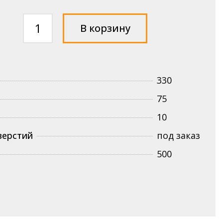
Количество
В корзину
товара
Скребок
РАВ
75-
330
330
75
10
верстий
под заказ
500