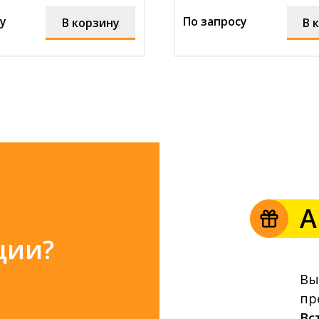
у
По запросу
В корзину
В 
А
ции?
Вы
пр
Вс