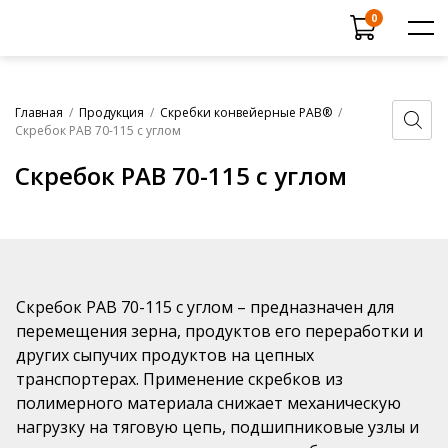
Поиск
0
товаров
Каталог продукции
Главная
/
Продукция
/
Скребки конвейерные РАВ®
/
Вся продукция
Скребок РАВ 70-115 с углом
Ковши норийные РАВ®
Прайс-лист
Продукция в разработке
Скребок РАВ 70-115 с углом
Услуги
Скребки конвейерные РАВ®
Сертификаты
Футеровочные листы
Испытание продукции
Шарики РАВ® для очистки
сельскохозяйственного оборудования
О компании
Скребок РАВ 70-115 с углом – предназначен для
Шарики РАВ® для очистки промышленного
Новости
перемещения зерна, продуктов его переработки и
оборудования
Дилеры
других сыпучих продуктов на цепных
Ролики полимерные РАВ®
транспортерах. Применение скребков из
Контакты
Шарики РАВ® для гальванических ванн
полимерного материала снижает механическую
нагрузку на тяговую цепь, подшипниковые узлы и
Рыбозащитные шарики РАВ®
+7 (831) 438-70-53