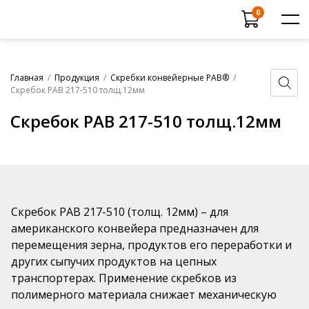
Поиск
0
товаров
Каталог продукции
Главная
/
Продукция
/
Скребки конвейерные РАВ®
/
Вся продукция
Скребок РАВ 217-510 толщ.12мм
Ковши норийные РАВ®
Прайс-лист
Продукция в разработке
Скребок РАВ 217-510 толщ.12мм
Услуги
Скребки конвейерные РАВ®
Сертификаты
Футеровочные листы
Испытание продукции
Шарики РАВ® для очистки
сельскохозяйственного оборудования
О компании
Скребок РАВ 217-510 (толщ. 12мм) – для
Шарики РАВ® для очистки промышленного
Новости
американского конвейера предназначен для
оборудования
Дилеры
перемещения зерна, продуктов его переработки и
Ролики полимерные РАВ®
других сыпучих продуктов на цепных
Контакты
Шарики РАВ® для гальванических ванн
транспортерах. Применение скребков из
полимерного материала снижает механическую
Рыбозащитные шарики РАВ®
+7 (831) 438-70-53