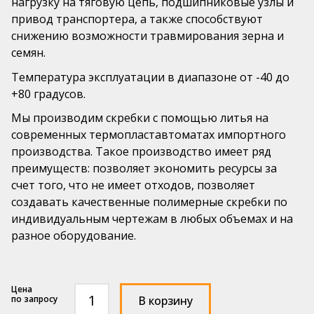
нагрузку на тяговую цепь, подшипниковые узлы и
Подвижные шаровые насадки РАВ®
привод транспортера, а также способствуют
mail@pls52.ru
Бильные пальцы
снижению возможности травмирования зерна и
Россия, Нижегородская область, Кстовский район,
семян.
д. Фроловское, Промзона, стр. №3 (территория базы
№17).
Температура эксплуатации в диапазоне от -40 до
+80 градусов.
Мы производим скребки с помощью литья на
современных термопластавтоматах импортного
производства. Такое производство имеет ряд
преимуществ: позволяет экономить ресурсы за
счет того, что не имеет отходов, позволяет
создавать качественные полимерные скребки по
индивидуальным чертежам в любых объемах и на
разное оборудование.
Количество
по запросу
В корзину
товара