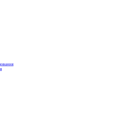
дования
я