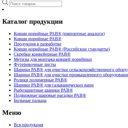
Поиск
товаров
Каталог продукции
Ковши норийные РАВ® (импортные аналоги)
Ковши норийные РАВ®
Продукция в разработке
Ковши норийные РАВ® (Российские стандарты)
Скребки конвейерные РАВ®
Метизы для монтажа ковшей норийных
Футеровочные листы
Шарики РАВ® для очистки сельскохозяйственного обору
Шарики РАВ® для очистки промышленного оборудовани
Ролики полимерные РАВ®
Шарики РАВ® для гальванических ванн
Рыбозащитные шарики РАВ®
Подвижные шаровые насадки РАВ®
Бильные пальцы
Меню
Вся продукция