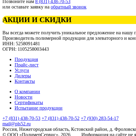
Позвоните нам
8 (831) 438-70-53
или оставьте заявку на
обратный звонок
АКЦИИ И СКИДКИ
Вы всегда можете получить уникальное предложение на нашу
Производитель полимерной продукции для элеваторного и кон
ИНН: 5258091481
ОГРН: 1105258003443
Продукция
Прайс-лист
Услуги
Дилеры
Контакты
О компании
Новости
Сертификаты
Испытание продукции
+7 (831) 438-70-53
+7 (831) 438-70-52
+7 (930) 283-54-17
mail@pls52.ru
Россия, Нижегородская область, Кстовский район, д. Фроловско
© ООО «ПолимерСервис», 2026 Информация на сайте не яв