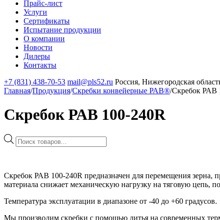
Прайс-лист
Услуги
Сертификаты
Испытание продукции
О компании
Новости
Дилеры
Контакты
+7 (831) 438-70-53
mail@pls52.ru
Россия, Нижегородская область
Главная
/
Продукция
/
Скребки конвейерные РАВ®
/
Скребок РАВ 
Скребок РАВ 100-240R
Поиск
товаров
Скребок РАВ 100-240R предназначен для перемещения зерна, п
материала снижает механическую нагрузку на тяговую цепь, п
Температура эксплуатации в диапазоне от -40 до +60 градусов.
Мы производим скребки с помощью литья на современных термо