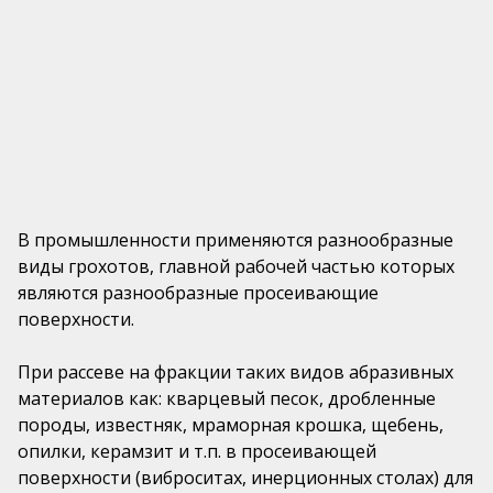
Подвижные шаровые насадки РАВ®
mail@pls52.ru
Бильные пальцы
Россия, Нижегородская область, Кстовский район,
д. Фроловское, Промзона, стр. №3 (территория базы
№17).
В промышленности применяются разнообразные
виды грохотов, главной рабочей частью которых
являются разнообразные просеивающие
поверхности.
При рассеве на фракции таких видов абразивных
материалов как: кварцевый песок, дробленные
породы, известняк, мраморная крошка, щебень,
опилки, керамзит и т.п. в просеивающей
поверхности (виброситах, инерционных столах) для