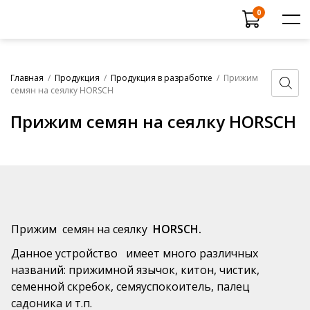
Поиск
0
товаров
Каталог продукции
Главная
/
Продукция
/
Продукция в разработке
/
Прижим
Вся продукция
семян на сеялку HORSCH
Ковши норийные РАВ®
Прайс-лист
Продукция в разработке
Прижим семян на сеялку HORSCH
Услуги
Скребки конвейерные РАВ®
Сертификаты
Футеровочные листы
Испытание продукции
Шарики РАВ® для очистки
сельскохозяйственного оборудования
О компании
Шарики РАВ® для очистки промышленного
Новости
Прижим семян на сеялку
HORSCH.
оборудования
Дилеры
Данное устройство имеет много различных
Ролики полимерные РАВ®
Контакты
названий: прижимной язычок, китон, чистик,
Шарики РАВ® для гальванических ванн
семенной скребок, семяуспокоитель, палец
Рыбозащитные шарики РАВ®
садоника и т.п.
+7 (831) 438-70-53