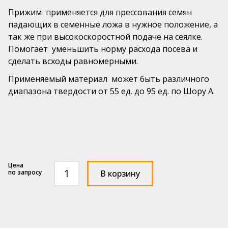
Подвижные шаровые насадки РАВ®
Прижим применяется для прессования семян
mail@pls52.ru
падающих в семенные ложа в нужное положение, а
Бильные пальцы
Россия, Нижегородская область, Кстовский район,
так же при высокоскоростной подаче на сеялке.
д. Фроловское, Промзона, стр. №3 (территория базы
Помогает уменьшить норму расхода посева и
№17).
сделать всходы равномерными.
Применяемый материал может быть различного
диапазона твердости от 55 ед. до 95 ед. по Шору А.
Количество
по запросу
В корзину
товара
Прижим
семян
на
сеялку