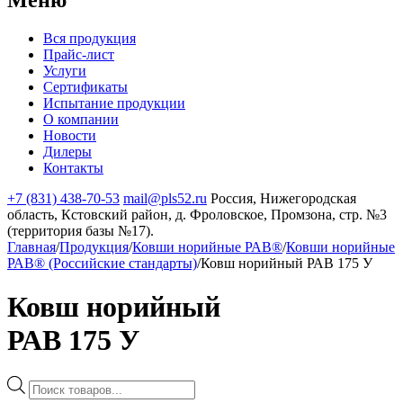
Вся продукция
Прайс-лист
Услуги
Сертификаты
Испытание продукции
О компании
Новости
Дилеры
Контакты
+7 (831) 438-70-53
mail@pls52.ru
Россия, Нижегородская
область, Кстовский район, д. Фроловское, Промзона, стр. №3
(территория базы №17).
Главная
/
Продукция
/
Ковши норийные РАВ®
/
Ковши норийные
РАВ® (Российские стандарты)
/
Ковш норийный РАВ 175 У
Ковш норийный
РАВ 175 У
Поиск
товаров