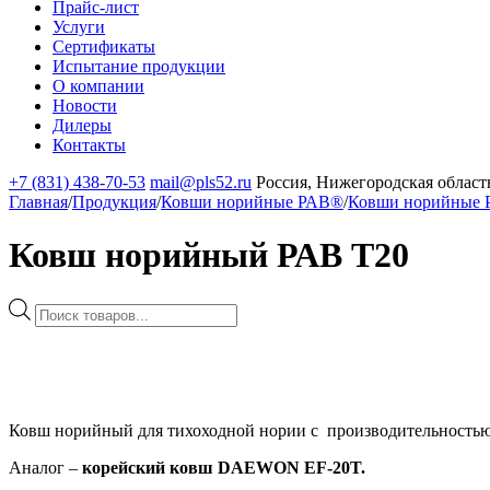
Прайс-лист
Услуги
Сертификаты
Испытание продукции
О компании
Новости
Дилеры
Контакты
+7 (831) 438-70-53
mail@pls52.ru
Россия, Нижегородская область
Главная
/
Продукция
/
Ковши норийные РАВ®
/
Ковши норийные 
Ковш норийный РАВ Т20
Поиск
товаров
Ковш норийный для тихоходной нории с производительностью 
Аналог –
корейский ковш DAEWON EF-20T.