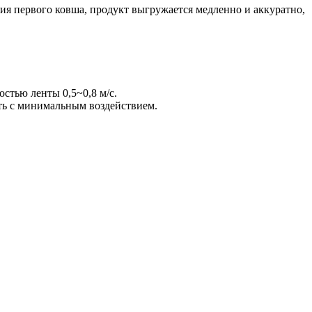
я первого ковша, продукт выгружается медленно и аккуратно,
стью ленты 0,5~0,8 м/с.
ть с минимальным воздействием.