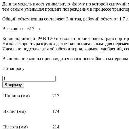
Данная модель имеет уникальную форму по которой сыпучий ма
тем самым уменьшая процент повреждения в процессе транспо
Общий объем ковша составляет 3 литра, рабочий объем от 1,7 л
Вес ковша – 617 гр.
Ковш норийный РАВ T20 позволяет производить транспортиров
Низкая скорость разгрузки делает ковш идеальным для перем
Идеально подходит для обработки зерна, кормов, удобрений, сем
Выполнение ковша производится из износостойкого материала
По запросу
Количество
товара
В корзину
Ковш
норийный
Ширина (мм)
217
РАВ
Т20
Вылет (мм)
174
Высота (мм)
214