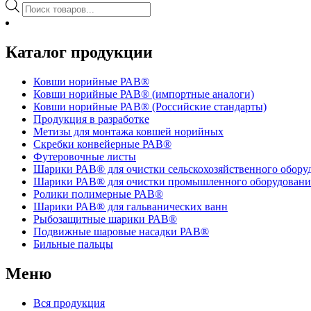
Поиск
товаров
Каталог продукции
Ковши норийные РАВ®
Ковши норийные РАВ® (импортные аналоги)
Ковши норийные РАВ® (Российские стандарты)
Продукция в разработке
Метизы для монтажа ковшей норийных
Скребки конвейерные РАВ®
Футеровочные листы
Шарики РАВ® для очистки сельскохозяйственного обору
Шарики РАВ® для очистки промышленного оборудовани
Ролики полимерные РАВ®
Шарики РАВ® для гальванических ванн
Рыбозащитные шарики РАВ®
Подвижные шаровые насадки РАВ®
Бильные пальцы
Меню
Вся продукция