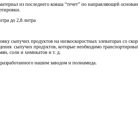
териал из последнего ковша “течет” по направляющей основани
ртировки.
итра до 2,8 литра
ку сыпучих продуктов на низкоскоростных элеваторах со скоро
ещения сыпучих продуктов, которые необходимо транспортирова
ян, соли и химикатов и т. д.
 разработанного нашим заводом и полиамида.