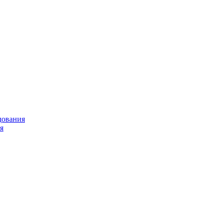
дования
я