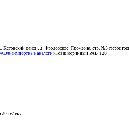
, Кстовский район, д. Фроловское, Промзона, стр. №3 (территор
РАВ® (импортные аналоги)
/
Ковш норийный РАВ Т20
20 тн/час.