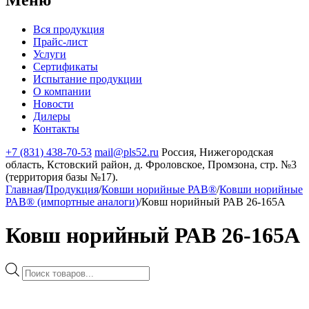
Вся продукция
Прайс-лист
Услуги
Сертификаты
Испытание продукции
О компании
Новости
Дилеры
Контакты
+7 (831) 438-70-53
mail@pls52.ru
Россия, Нижегородская
область, Кстовский район, д. Фроловское, Промзона, стр. №3
(территория базы №17).
Главная
/
Продукция
/
Ковши норийные РАВ®
/
Ковши норийные
РАВ® (импортные аналоги)
/
Ковш норийный РАВ 26-165А
Ковш норийный РАВ 26-165А
Поиск
товаров