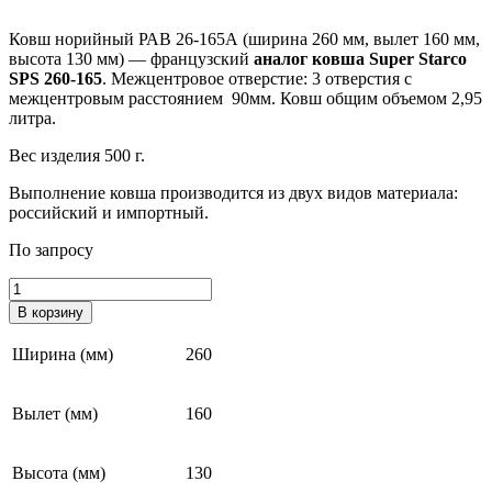
Ковш норийный РАВ 26-165А (ширина 260 мм, вылет 160 мм,
высота 130 мм) — французский
аналог ковша Super Starco
SPS 260-165
. Межцентровое отверстие: 3 отверстия с
межцентровым расстоянием 90мм. Ковш общим объемом 2,95
литра.
Вес изделия 500 г.
Выполнение ковша производится из двух видов материала:
российский и импортный.
По запросу
Количество
товара
В корзину
Ковш
норийный
Ширина (мм)
260
РАВ
26-
165А
Вылет (мм)
160
Высота (мм)
130