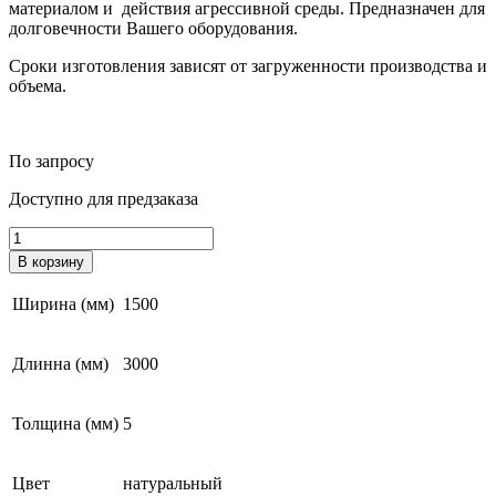
материалом и действия агрессивной среды. Предназначен для
долговечности Вашего оборудования.
Сроки изготовления зависят от загруженности производства и
объема.
По запросу
Доступно для предзаказа
Количество
товара
В корзину
Футеровочный
лист
Ширина (мм)
1500
ПП
3000*1500*5
Длинна (мм)
3000
Толщина (мм)
5
Цвет
натуральный