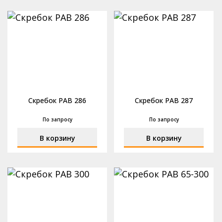
Подвижные шаровые насадки РАВ®
mail@pls52.ru
Бильные пальцы
Россия, Нижегородская область, Кстовский район,
д. Фроловское, Промзона, стр. №3 (территория базы
№17).
Скребок РАВ 286
Скребок РАВ 287
По запросу
По запросу
В корзину
В корзину